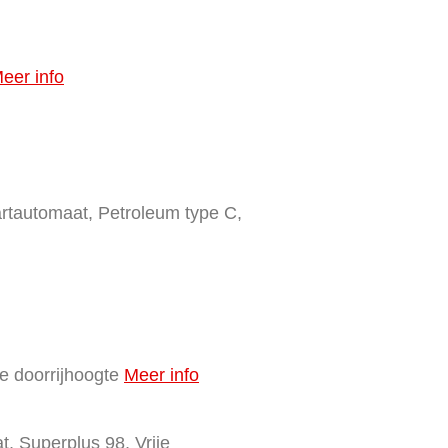
eer info
artautomaat, Petroleum type C,
e doorrijhoogte
Meer info
, Superplus 98, Vrije