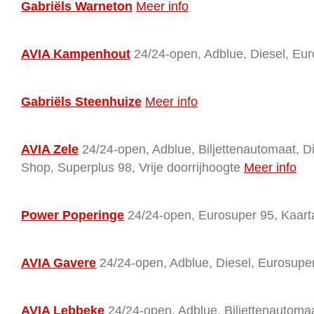
Gabriëls Warneton
Meer info
AVIA Kampenhout
24/24-open, Adblue, Diesel, Eur
Gabriëls Steenhuize
Meer info
AVIA Zele
24/24-open, Adblue, Biljettenautomaat, D
Shop, Superplus 98, Vrije doorrijhoogte
Meer info
Power Poperinge
24/24-open, Eurosuper 95, Kaart
AVIA Gavere
24/24-open, Adblue, Diesel, Eurosuper
AVIA Lebbeke
24/24-open, Adblue, Biljettenautomaa