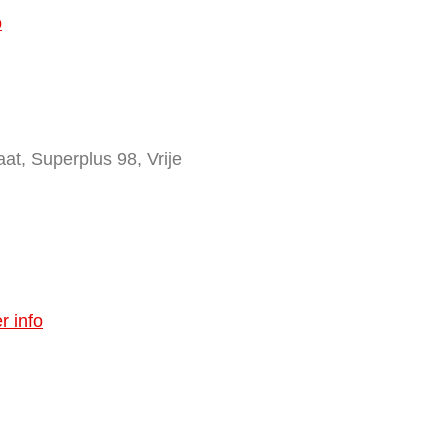
o
at, Superplus 98, Vrije
r info